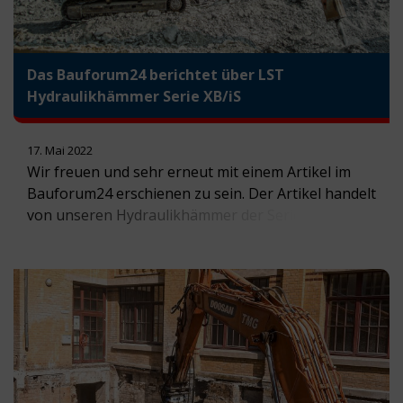
Das Bauforum24 berichtet über LST
Hydraulikhämmer Serie XB/iS
17. Mai 2022
Wir freuen und sehr erneut mit einem Artikel im
Bauforum24 erschienen zu sein. Der Artikel handelt
von unseren Hydraulikhämmer der Serie XB/iS. “Die
Hydraulikhämmer der Serie XB/iS von LST sind
prädestiniert für Einsätze, bei denen es auf Kraft
ankommt. Dank ihres leiseren Betriebs sind sie
zudem erste Wahl bei Abbrucharbeiten in
lärmsensiblen Bereichen. Anwendern, die […]