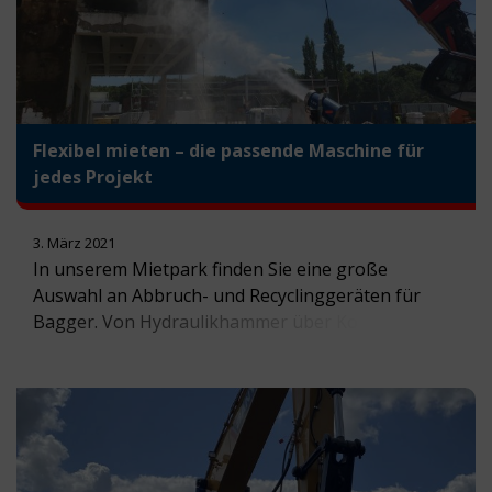
Flexibel mieten – die passende Maschine für
jedes Projekt
3. März 2021
In unserem Mietpark finden Sie eine große
Auswahl an Abbruch- und Recyclinggeräten für
Bagger. Von Hydraulikhammer über Kombizangen
und Fräsen, bis hin zur Staubbindeanlage ist alles
dabei. Unsere Mietoptionen sind für Sie die ideale
Ergänzung zum Kauf, denn so steht Ihnen für jedes
Bauprojekt die passende Maschine zur Verfügung
und es entstehen nur Kosten, wenn […]