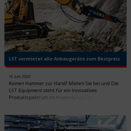
Download: Stellenausschreibung Auszubildende/r
Land- und Baumaschinenmechaniker (m/w/d) Für
die bessere Lesbarkeit des Textes wird auf […]
LST vermietet alle Anbaugeräte zum Bestpreis
15. Juni 2020
Keinen Hammer zur Hand? Mieten Sie bei uns! Die
LST Equipment steht für ein innovatives
Produktspektrum im Anwendungsbereich rund um
Abbruch, Recycling und Gewinnung. Um diese
Produkte flexibel nutzen zu können, bieten wir
Ihnen die Möglichkeit unsere Anbaugeräte
projektspezifisch anzumieten. Was spricht für die