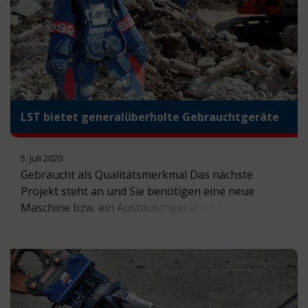
Verwendung geschlechtsspezifischer
Sprachformen […]
LST bietet generalüberholte Gebrauchtgeräte
5. Juli 2020
Gebraucht als Qualitätsmerkmal Das nächste
Projekt steht an und Sie benötigen eine neue
Maschine bzw. ein Austauschgerät muss her? Jetzt
kann es sich für Sie lohnen, sich über den Kauf
eines Gebrauchtgeräts zu informieren. LST
Equipment steht Ihnen als Berater zur Seite und
hilft Ihnen bei der Suche nach dem „richtigen
Gebrauchten“. Auf Grund Ihrer […]