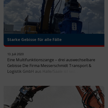
Starke Gebisse für alle Fälle
13. Juli 2020
Eine Multifunktionszange – drei auswechselbare
Gebisse Die Firma Messerschmidt Transport &
Logistik GmbH aus Halle/Saale ist seit über 25
Jahren als Umzugsunternehmen und
Containerdienstleister im gesamten Bundesgebiet
aktiv. Abbruch und Entkernung von Wohn- und
Industrieanlagen sowie Erdarbeiten in der Region
Mitteldeutschland komplettieren das Portfolio. „Um
uns im Bereich Abbruch noch breiter aufzustellen,