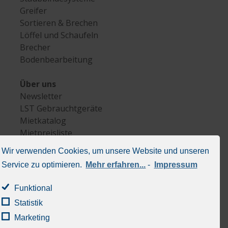
Greifer
Sortieren & Brechen
Löffel und Schaufeln
Brecher
Bodenbearbeitung
Über uns
Newsletter
LST Gebrauchtgeräte
Mietkatalog
Mietpreisliste
LST Lieferprogramm
Wir verwenden Cookies, um unsere Website und unseren
Service zu optimieren.
Mehr erfahren...
-
Impressum
Allgemein
Kontakt
Funktional
Allg. Mietbedingungen
Statistik
Allg. Verkaufs- und Lieferbedingungen
Impressum
Marketing