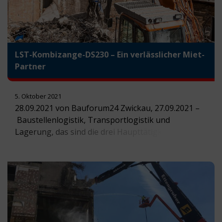
LST-Kombizange-DS230 – Ein verlässlicher Miet-
Partner
5. Oktober 2021
28.09.2021 von Bauforum24 Zwickau, 27.09.2021 –
Baustellenlogistik, Transportlogistik und
Lagerung, das sind die drei Haupttätigkeitsfelder
der TMG-Group mit Sitz in Bitterfeld-Wolfen. Stark
ist das 1991 gegründete Familienunternehmen, das
heute 250 Mitarbeiter beschäftigt, auch im Abbruch
von baulichen Anlagen. TMG bietet alles aus einer
Hand: von der Planung, über die die Erarbeitung
der Abbruchtechnologie und geordneten Abbruch
[…]