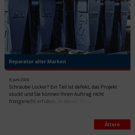
Anmietung? Wir haben die wichtigsten Argumente
zusammengestellt:Vorteile einer LST Equipment
Anmietung: […]
Reparatur aller Marken
8. Juni 2020
Schraube Locker? Ein Teil ist defekt, das Projekt
stockt und Sie können Ihren Auftrag nicht
fristgerecht erfüllen…In diesen Situationen ist es
wichtig einen Ansprechpartner zu haben, der eine
schnelle Lösung mit kurzer Reaktionszeit bietet.
Wir von LST Equipment wissen, wie wichtig eine
Ältere
schnelle Reparatur, vor allen Dingen