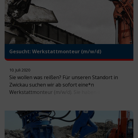
waren wir auf […]
Gesucht: Werkstattmonteur (m/w/d)
10. Juli 2020
Sie wollen was reißen? Für unseren Standort in
Zwickau suchen wir ab sofort eine*n
Werkstattmonteur (m/w/d). Sie haben eine
Schraube locker, aber verfügen über das Wissen,
diese wieder festzuziehen?Dann freuen wir uns
über Ihre aussagekräftige Bewerbung. Mehr
Informationen erhalten Sie hier: Download:
Stellenausschreibung Werkstattmonteur (m/w/d)
Für die bessere Lesbarkeit des Textes wird auf die