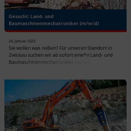
Gesucht: Land- und
Baumaschinenmechatroniker (m/w/d)
20. Januar 2023
Sie wollen was reißen? Für unseren Standort in
Zwickau suchen wir ab sofort eine*n Land- und
Baumaschinenmechatroniker (m/w/d). Sie wollen
herausfordernde Aufgaben kennenlernen und
später auch Verantwortung übernehmen? Dann
freuen wir uns über Ihre vollständige Bewerbung
per Mail. Mehr Informationen erhalten Sie hier:
Download: Stellenausschreibung Land- und
Baumaschinenmechatroniker (m/w/d). Für die
bessere Lesbarkeit des Textes wird auf […]