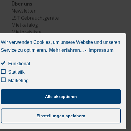
Über uns
Newsletter
LST Gebrauchtgeräte
Mietkatalog
Mietpreisliste
LST Lieferprogramm
Wir verwenden Cookies, um unsere Website und unseren
Service zu optimieren.
Mehr erfahren...
-
Impressum
Allgemein
Kontakt
Funktional
Allg. Mietbedingungen
Statistik
Allg. Verkaufs- und Lieferbedingungen
Impressum
Marketing
Datenschutz
Cookie policy (EU)
Alle akzeptieren
Einstellungen speichern
© 2023 - LST Group