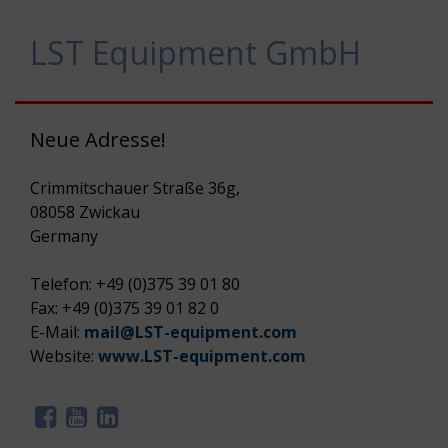
prädestiniert für Einsätze, bei denen es auf Kraft
ankommt. Dank ihres leiseren Betriebs sind sie
LST Equipment GmbH
zudem erste Wahl bei Abbrucharbeiten in
lärmsensiblen Bereichen. Anwendern, die […]
Neue Adresse!
Crimmitschauer Straße 36g,
08058 Zwickau
Germany
Telefon: +49 (0)375 39 01 80
Fax: +49 (0)375 39 01 82 0
E-Mail:
mail@LST-equipment.com
Website:
www.LST-equipment.com