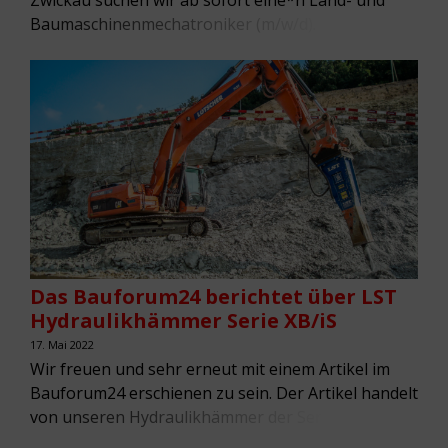
Zwickau suchen wir ab sofort eine*n Land- und
Baumaschinenmechatroniker (m/w/d). Sie wollen
herausfordernde Aufgaben kennenlernen und
später auch Verantwortung übernehmen? Dann
freuen wir uns über Ihre vollständige Bewerbung
per Mail. Mehr Informationen erhalten Sie hier:
Download: Stellenausschreibung Land- und
Baumaschinenmechatroniker (m/w/d). Für die
bessere Lesbarkeit des Textes wird auf […]
Das Bauforum24 berichtet über LST
Hydraulikhämmer Serie XB/iS
17. Mai 2022
Wir freuen und sehr erneut mit einem Artikel im
Bauforum24 erschienen zu sein. Der Artikel handelt
von unseren Hydraulikhämmer der Serie XB/iS. “Die
Hydraulikhämmer der Serie XB/iS von LST sind