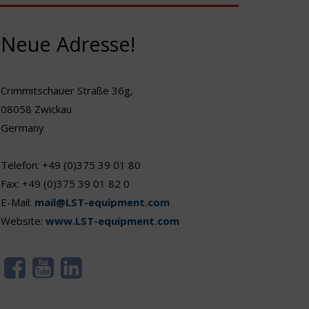
ankommt. Dank ihres leiseren Betriebs sind sie zudem
erste Wahl bei Abbrucharbeiten in lärmsensiblen
Neue Adresse!
Bereichen. Anwendern, die […]
Crimmitschauer Straße 36g,
08058 Zwickau
Germany
Telefon: +49 (0)375 39 01 80
Fax: +49 (0)375 39 01 82 0
E-Mail:
mail@LST-equipment.com
Website:
www.LST-equipment.com