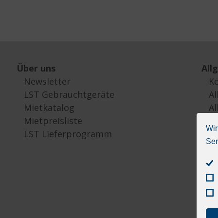
Über uns
All
Newsletter
K
LST Gebrauchtgeräte
Al
Mietkatalog
Al
Mietpreisliste
I
Wir
LST Lieferprogramm
D
Ser
Co